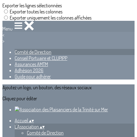
Exporter les lignes sélectionnées
Exporter toutes les colonnes
Exporter uniquement les colonnes affichées
Menu
<
>
Comité de Direction
Conseil Portuaire et CLUPIPP
Assurances AMTM
Adhésion 2026
Guide pour adhérer
Ajoutez un logo, un bouton, des réseaux sociaux
Cliquez pour éditer
Accueil
▴
▾
L'Association
▴
▾
Comité de Direction