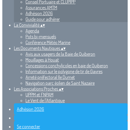
Conseil Portuaire et CLUPIPP
Assurances AMTM
Adhésion 2026
Guide pour adhérer
La Convivialité
▴
▾
Agenda
Pots bi-mensuels
Conférence Météo Marine
Les Documents Nautiques
▴
▾
Avis aux usagers de la Baie de Quiberon
Mouillages à Houat
Concessions conchylicoles en baie de Quiberon
Information sur le polygone de tir de Gavres
Arreté préfectoral Ile Dumet
Navigation parc éolien de Saint Nazaire
Les Associations Proches
▴
▾
UPPM et FNPAM
Le Vent de l'Atlantique
Adhésion 2026
Se connecter