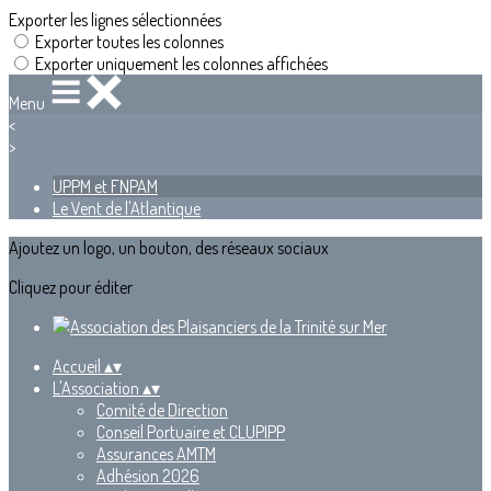
Exporter les lignes sélectionnées
Exporter toutes les colonnes
Exporter uniquement les colonnes affichées
Menu
<
>
UPPM et FNPAM
Le Vent de l'Atlantique
Ajoutez un logo, un bouton, des réseaux sociaux
Cliquez pour éditer
Accueil
▴
▾
L'Association
▴
▾
Comité de Direction
Conseil Portuaire et CLUPIPP
Assurances AMTM
Adhésion 2026