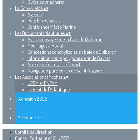
Guide pour adhérer
La Convivialité
▴
▾
Agenda
Pots bi-mensuels
Conférence Météo Marine
Les Documents Nautiques
▴
▾
Avis aux usagers de la Baie de Quiberon
Mouillages à Houat
Concessions conchylicoles en baie de Quiberon
Information sur le polygone de tir de Gavres
Arreté préfectoral Ile Dumet
Navigation parc éolien de Saint Nazaire
Les Associations Proches
▴
▾
UPPM et FNPAM
Le Vent de l'Atlantique
Adhésion 2026
Se connecter
Comité de Direction
Conseil Portuaire et CLUPIPP