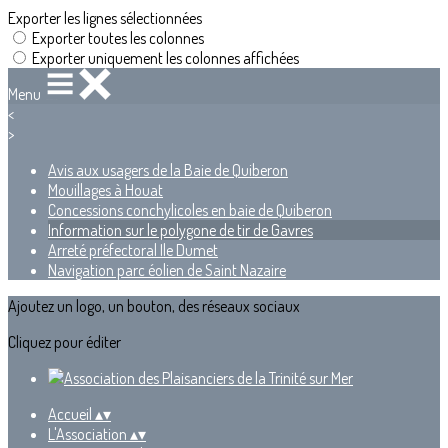
Exporter les lignes sélectionnées
Exporter toutes les colonnes
Exporter uniquement les colonnes affichées
Menu
<
>
Avis aux usagers de la Baie de Quiberon
Mouillages à Houat
Concessions conchylicoles en baie de Quiberon
Information sur le polygone de tir de Gavres
Arreté préfectoral Ile Dumet
Navigation parc éolien de Saint Nazaire
Ajoutez un logo, un bouton, des réseaux sociaux
Cliquez pour éditer
Accueil
▴
▾
L'Association
▴
▾