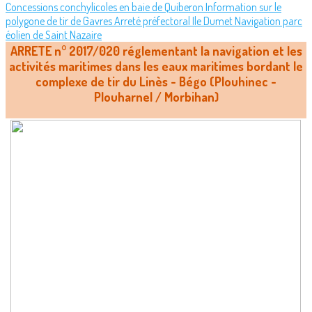
Concessions conchylicoles en baie de Quiberon
Information sur le
polygone de tir de Gavres
Arreté préfectoral Ile Dumet
Navigation parc
éolien de Saint Nazaire
ARRETE n° 2017/020 réglementant la navigation et les
activités maritimes dans les eaux maritimes bordant le
complexe de tir du Linès - Bégo (Plouhinec -
Plouharnel / Morbihan)