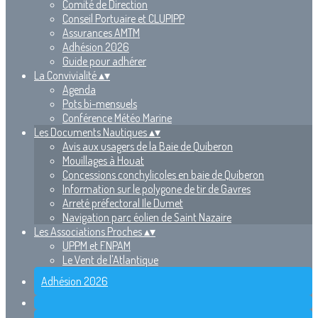
Comité de Direction
Conseil Portuaire et CLUPIPP
Assurances AMTM
Adhésion 2026
Guide pour adhérer
La Convivialité
▴
▾
Agenda
Pots bi-mensuels
Conférence Météo Marine
Les Documents Nautiques
▴
▾
Avis aux usagers de la Baie de Quiberon
Mouillages à Houat
Concessions conchylicoles en baie de Quiberon
Information sur le polygone de tir de Gavres
Arreté préfectoral Ile Dumet
Navigation parc éolien de Saint Nazaire
Les Associations Proches
▴
▾
UPPM et FNPAM
Le Vent de l'Atlantique
Adhésion 2026