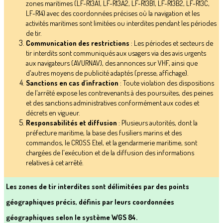
zones maritimes (LF-R13A1, LF-R13A2, LF-R13B1, LF-R13B2, LF-R13C,
LF-R14) avec des coordonnées précises où la navigation et les
activités maritimes sont limitées ou interdites pendant les périodes
de tir.
Communication des restrictions
: Les périodes et secteurs de
tir interdits sont communiqués aux usagers via des avis urgents
aux navigateurs (AVURNAV), des annonces sur VHF, ainsi que
d'autres moyens de publicité adaptés (presse, affichage).
Sanctions en cas d'infraction
: Toute violation des dispositions
de l'arrêté expose les contrevenants à des poursuites, des peines
et des sanctions administratives conformément aux codes et
décrets en vigueur.
Responsabilités et diffusion
: Plusieurs autorités, dont la
préfecture maritime, la base des fusiliers marins et des
commandos, le CROSS Etel, et la gendarmerie maritime, sont
chargées de l'exécution et de la diffusion des informations
relatives à cet arrêté.
Les zones de tir interdites sont délimitées par des points
géographiques précis, définis par leurs coordonnées
géographiques selon le système WGS 84.